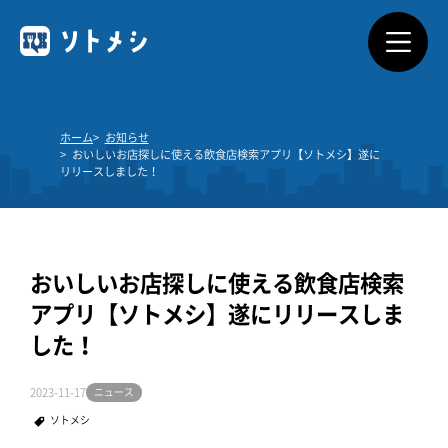
ソトメシとは
ホーム
お知らせ
おいしいお店探しに使える飲食店検索アプリ【ソトメシ】遂に
サービス概要
リリースしました！
利用できるお店
料金プラン
おいしいお店探しに使える飲食店検索
アプリ【ソトメシ】遂にリリースしま
よくあるご質問
した！
2023-11-17
ニュース
ダウンロード
ソトメシ