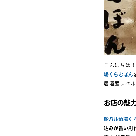
こんにちは！
場くらむぼん
居酒屋レベル
お店の魅
船バル酒場く
込みが旨い
創