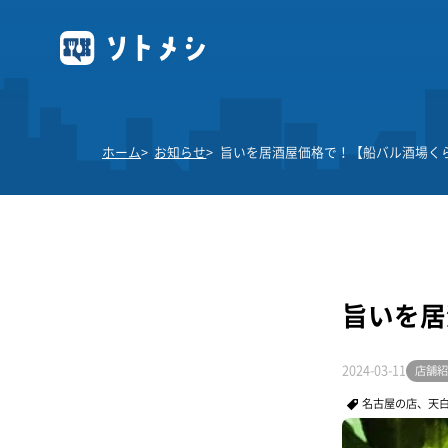
ホーム
お知らせ
旨いを居酒屋価格で！【船バル酒場く
旨いを居
2024-03-11
店舗紹
名古屋の店、天