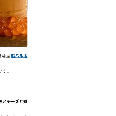
居酒屋
船バル酒
です。
魚とチーズと煮