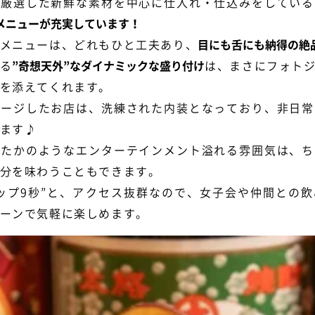
、厳選した新鮮な素材を中心に仕入れ・仕込みをしている
メニューが充実しています！
メニューは、どれもひと工夫あり、
目にも舌にも納得の絶
る
”奇想天外”なダイナミックな盛り付け
は、まさにフォト
を添えてくれます。
メージしたお店は、洗練された内装となっており、非日常
ます♪
したかのようなエンターテインメント溢れる雰囲気は、ち
分を味わうこともできます。
ップ9秒”と、アクセス抜群なので、女子会や仲間との
ーンで気軽に楽しめます。