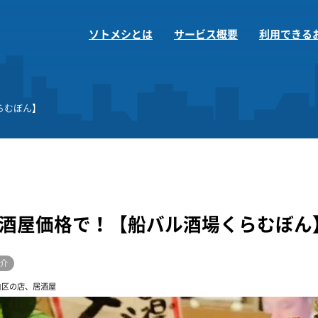
ソトメシとは
サービス概要
利用できる
らむぼん】
酒屋価格で！【船バル酒場くらむぼん
介
白区の店、居酒屋