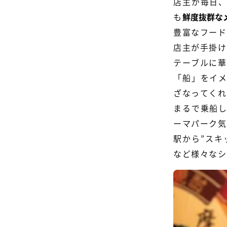
店主が毎日
も
鮮度抜群な
豊富なフード
店主が手掛け
テーブルに華
「船」をイ
ざなってくれ
まるで乗船
ーマパーク気
駅から”スキ
など様々なシ