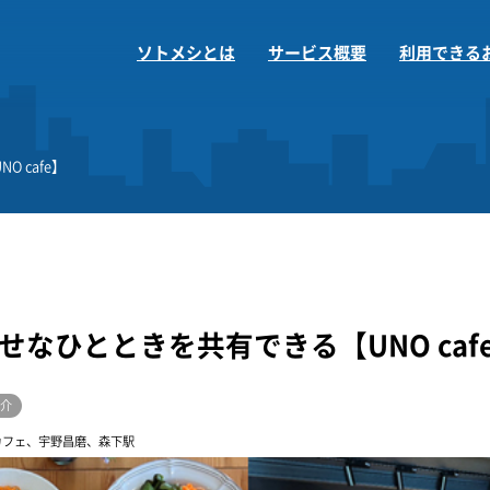
ソトメシとは
サービス概要
利用できる
 cafe】
せなひとときを共有できる【UNO caf
介
カフェ、宇野昌磨、森下駅