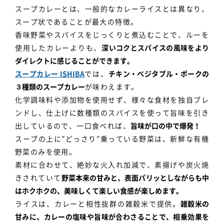
スープカレーとは、一般的なカレーライスとは異なり、
スープ状であることが最大の特徴。
香味野菜やスパイスをじっくりと煮込むことで、ルーを
使用したカレーよりも、
深いコクとスパイスの風味をより
ダイレクトに感じることができます。
スープカレー ISHIBA
では、
チキン・ベジタブル・ポークの
３種類のスープカレー
が味わえます。
化学調味料や添加物を使用せず、様々な食材を独自ブレ
ンドし、仕上げに数種類のスパイスを使って旨味を引き
出しているので、一口食べれば、
旨味が口の中で爆発！
スープの上に”どっさり”乗っている野菜は、新鮮な有機
野菜のみを使用。
素材に合わせて、絶妙な火入れ加減で、素揚げや炭火焼
きされていて
野菜本来の甘みと、表面パリッとしながらも中
はホクホクの、美味しくて楽しい食感が楽しめます。
ライスは、カレーと相性抜群の雑穀米で提供。
雑穀米の
甘みに、カレーの塩味や旨味が合わさることで、相乗効果を