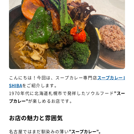
個人情報保護方針
利用規約
こんにちは！今回は、スープカレー専門店
スープカレー I
SHIBA
をご紹介します。
1970年代に北海道札幌市で発祥したソウルフード
”スー
プカレー”
が楽しめるお店です。
お店の魅力と雰囲気
名古屋ではまだ馴染みの薄い
”スープカレー”。