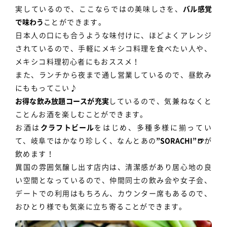
実しているので、ここならではの美味しさを、
バル感覚
で味わう
ことができます。
日本人の口にも合うような味付けに、ほどよくアレンジ
されているので、手軽にメキシコ料理を食べたい人や、
メキシコ料理初心者にもおススメ！
また、ランチから夜まで通し営業しているので、昼飲み
にももってこい♪
お得な飲み放題コースが充実
しているので、気兼ねなくと
ことんお酒を楽しむことができます。
お酒は
クラフトビール
をはじめ、多種多様に揃ってい
て、岐阜ではかなり珍しく、なんとあの
”SORACHI”🍺
が
飲めます！
異国の雰囲気醸し出す店内は、清潔感があり居心地の良
い空間となっているので、仲間同士の飲み会や女子会、
デートでの利用はもちろん、カウンター席もあるので、
おひとり様でも気楽に立ち寄ることができます。