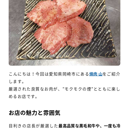
個人情報保護方針
利用規約
こんにちは！今回は愛知県岡崎市にある
焼肉 山
をご紹介
します。
厳選された良質なお肉が、”モクモクの煙”とともに楽し
めるお店です。
お店の魅力と雰囲気
目利きの店長が厳選した
最高品質な黒毛和牛や、一度も冷