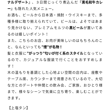
ナルデザート』
、３日間じっくり煮込んだ
『黒毛和牛カレ
ー』
も隠れた人気メニュー。
お酒も、ビールから日本酒・焼酎・ウイスキーまで、多
種多様に取り揃えられていて、ビールは、よそではあま
り見かけない、プレミアムモルツの
黒ビール
が置いてあ
るのは嬉しいポイント！
また、こちらのお店、お肉が美味しいのはもちろんのこ
と、なんといっても
”煙”が名物！
髪と衣服に
”がっつり”匂いが付く系のスタイル
となってい
るので、カジュアルな服装で行くことをおすすめしま
す！
木の温もりを基調とした心地よい空間の店内は、座敷や
テーブル席、カウンターまで用意されているので、大切
な方とのデートや仲間との飲み会、ご家族、おひとり様
まで、様々なシーンで気楽に立ち寄り、楽しむことがで
きます。
【上塩タン】