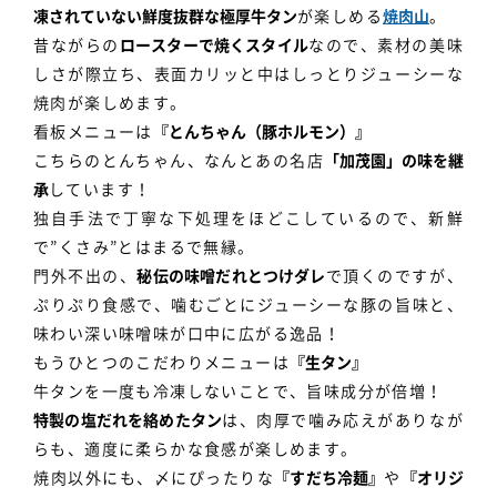
凍されていない鮮度抜群な極厚牛タン
が楽しめる
焼肉山
。
昔ながらの
ロースターで焼くスタイル
なので、素材の美味
しさが際立ち、表面カリッと中はしっとりジューシーな
焼肉が楽しめます。
看板メニューは
『とんちゃん（豚ホルモン）』
こちらのとんちゃん、なんとあの名店
「加茂園」の味を継
承
しています！
独自手法で丁寧な下処理をほどこしているので、新鮮
で”くさみ”とはまるで無縁。
門外不出の、
秘伝の味噌だれとつけダレ
で頂くのですが、
ぷりぷり食感で、噛むごとにジューシーな豚の旨味と、
味わい深い味噌味が口中に広がる逸品！
もうひとつのこだわりメニューは
『生タン』
牛タンを一度も冷凍しないことで、旨味成分が倍増！
特製の塩だれを絡めたタン
は、肉厚で噛み応えがありなが
らも、適度に柔らかな食感が楽しめます。
焼肉以外にも、〆にぴったりな
『すだち冷麺』
や
『オリジ