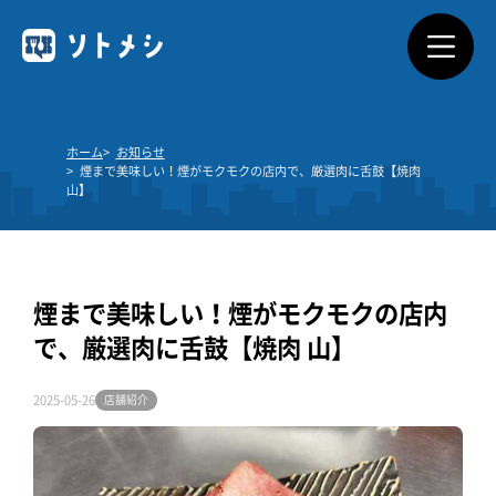
ソトメシとは
ホーム
お知らせ
煙まで美味しい！煙がモクモクの店内で、厳選肉に舌鼓【焼肉
サービス概要
山】
利用できるお店
料金プラン
煙まで美味しい！煙がモクモクの店内
で、厳選肉に舌鼓【焼肉 山】
よくあるご質問
2025-05-26
店舗紹介
ダウンロード