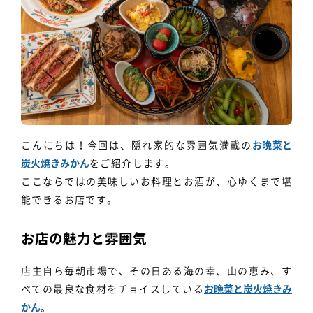
個人情報保護方針
利用規約
こんにちは！今回は、隠れ家的な雰囲気満載の
お晩菜と
炭火焼きみかん
をご紹介します。
ここならではの美味しいお料理とお酒が、心ゆくまで堪
能できるお店です。
お店の魅力と雰囲気
店主自ら毎朝市場で、その日ある海の幸、山の恵み、す
べての最良な食材をチョイスしている
お晩菜と炭火焼きみ
かん
。