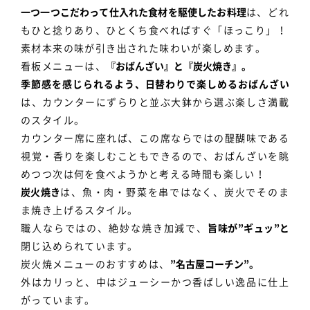
一つ一つこだわって仕入れた食材を駆使したお料理
は、どれ
もひと捻りあり、ひとくち食べればすぐ「ほっこり」！
素材本来の味が引き出された味わいが楽しめます。
看板メニューは、
『おばんざい』と『炭火焼き』。
季節感を感じられるよう、日替わりで楽しめるおばんざい
は、カウンターにずらりと並ぶ大鉢から選ぶ楽しさ満載
のスタイル。
カウンター席に座れば、この席ならではの醍醐味である
視覚・香りを楽しむこともできるので、おばんざいを眺
めつつ次は何を食べようかと考える時間も楽しい！
炭火焼き
は、魚・肉・野菜を串ではなく、炭火でそのま
ま焼き上げるスタイル。
職人ならではの、絶妙な焼き加減で、
旨味が”ギュッ”と
閉じ込められています。
炭火焼メニューのおすすめは、
”名古屋コーチン”。
外はカリっと、中はジューシーかつ香ばしい逸品に仕上
がっています。