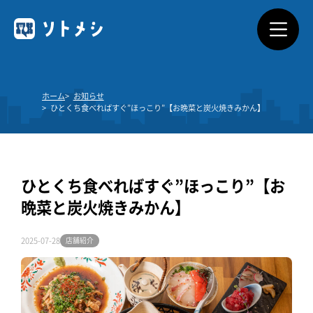
ソトメシとは
ホーム
お知らせ
ひとくち食べればすぐ”ほっこり”【お晩菜と炭火焼きみかん】
サービス概要
利用できるお店
ひとくち食べればすぐ”ほっこり”【お
料金プラン
晩菜と炭火焼きみかん】
よくあるご質問
2025-07-28
店舗紹介
ダウンロード